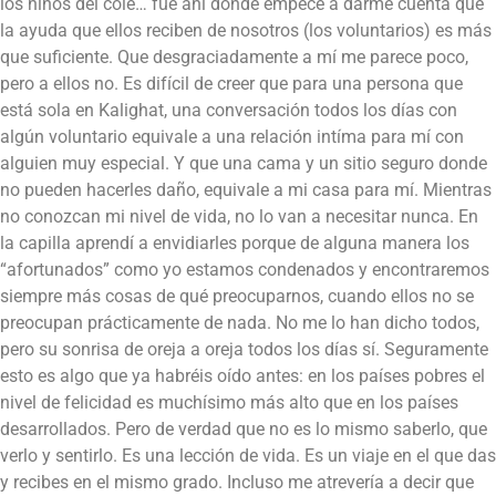
los niños del cole… fue ahí donde empecé a darme cuenta que
la ayuda que ellos reciben de nosotros (los voluntarios) es más
que suficiente. Que desgraciadamente a mí me parece poco,
pero a ellos no. Es difícil de creer que para una persona que
está sola en Kalighat, una conversación todos los días con
algún voluntario equivale a una relación intíma para mí con
alguien muy especial. Y que una cama y un sitio seguro donde
no pueden hacerles daño, equivale a mi casa para mí. Mientras
no conozcan mi nivel de vida, no lo van a necesitar nunca. En
la capilla aprendí a envidiarles porque de alguna manera los
“afortunados” como yo estamos condenados y encontraremos
siempre más cosas de qué preocuparnos, cuando ellos no se
preocupan prácticamente de nada. No me lo han dicho todos,
pero su sonrisa de oreja a oreja todos los días sí. Seguramente
esto es algo que ya habréis oído antes: en los países pobres el
nivel de felicidad es muchísimo más alto que en los países
desarrollados. Pero de verdad que no es lo mismo saberlo, que
verlo y sentirlo. Es una lección de vida. Es un viaje en el que das
y recibes en el mismo grado. Incluso me atrevería a decir que