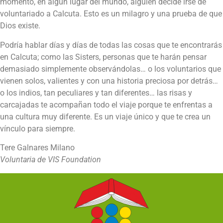
momento, en algún lugar del mundo, alguien decide irse de
voluntariado a Calcuta. Esto es un milagro y una prueba de que
Dios existe.
Podría hablar días y días de todas las cosas que te encontrarás
en Calcuta; como las Sisters, personas que te harán pensar
demasiado simplemente observándolas… o los voluntarios que
vienen solos, valientes y con una historia preciosa por detrás…
o los indios, tan peculiares y tan diferentes… las risas y
carcajadas te acompañan todo el viaje porque te enfrentas a
una cultura muy diferente. Es un viaje único y que te crea un
vínculo para siempre.
Tere Galnares Milano
Voluntaria de VIS Foundation